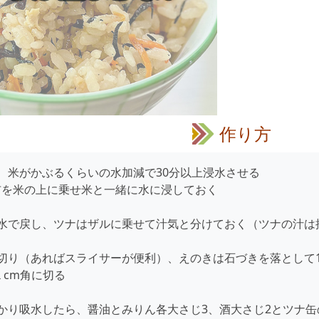
作り方
、米がかぶるくらいの水加減で30分以上浸水させる
を米の上に乗せ米と一緒に水に浸しておく
水で戻し、ツナはザルに乗せて汁気と分けておく（ツナの汁は
千切り（あればスライサーが便利）、えのきは石づきを落として
cm角に切る
かり吸水したら、醤油とみりん各大さじ3、酒大さじ2とツナ缶