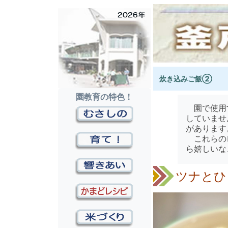
炊き込みご飯②
園教育の特色！
園で使用す
していませ
があります
これらのレ
ら嬉しいな
ツナとひ