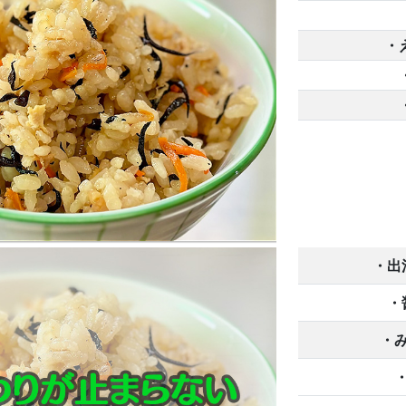
・
・出
・
・