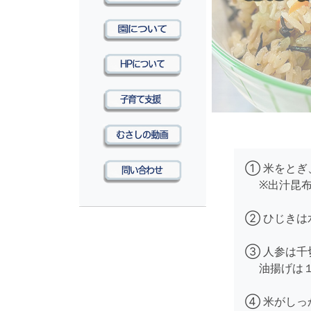
① 米をとぎ
※出汁昆布
② ひじきは
③ 人参は
油揚げは１
④ 米がしっ