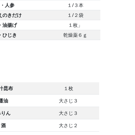
・人参
１/３本
えのきだけ
１/２袋
・油揚げ
１枚」
・ひじき
乾燥薬６ｇ
汁昆布
１枚
醤油
大さじ３
みりん
大さじ３
・酒
大さじ２