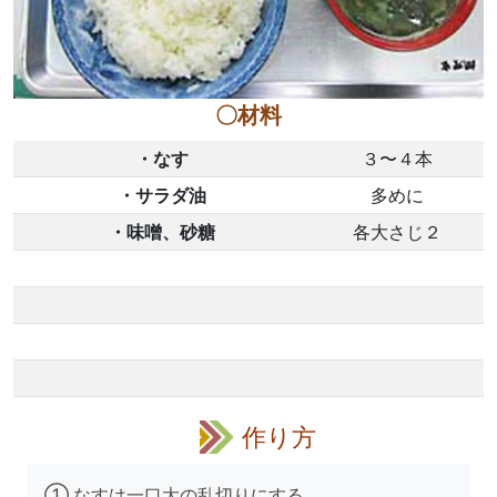
〇材料
・
なす
３〜４本
・
サラダ油
多めに
・
味噌、砂糖
各大さじ２
作り方
① なすは一口大の乱切りにする