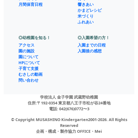
月間保育日程
響きあい
かまどレシピ
米づくり
ふれあい
◎幼稚園を知る！
◎入園希望の方！
アクセス
入園までの日程
園の施設
入園後の感想
園について
HPについて
子育て支援
むさしの動画
問い合わせ
学校法人 金子学園 武蔵野幼稚園
住所:
〒192-0354 東京都八王子市松が谷24番地
電話:
042(676)0772〜3
© Copyright
MUSASHINO Kindergarten
2001-2026. All Rights
Reserved
企画・構成・製作協力 OFFICE・Mei