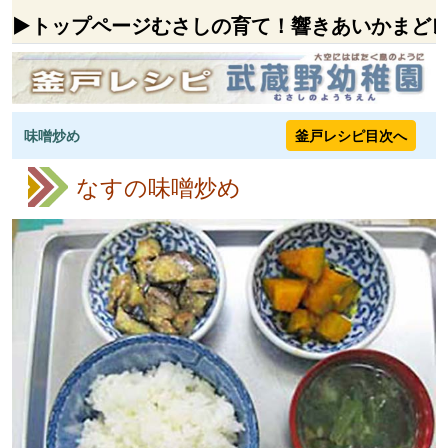
▶トップページ
むさしの
育て！
響きあい
かまど
味噌炒め
釜戸レシピ目次へ
なすの味噌炒め